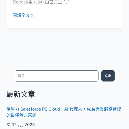
Slack 清單 (List) 由官方正 […]
完
閱讀全文 »
整
介
紹
Slack
新
功
能：
清
搜
送出
單
尋
(List)
最新文章
伊原力 Salesforce PS Cloud＋AI 代理人，成為專業服務管理
的最佳解方來源
31 12 月, 2025