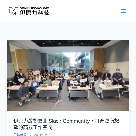
跳
至
主
要
內
容
伊原力啟動臺北 Slack Community，打造眾所想
望的高效工作空間
重點新聞
2024-12-19