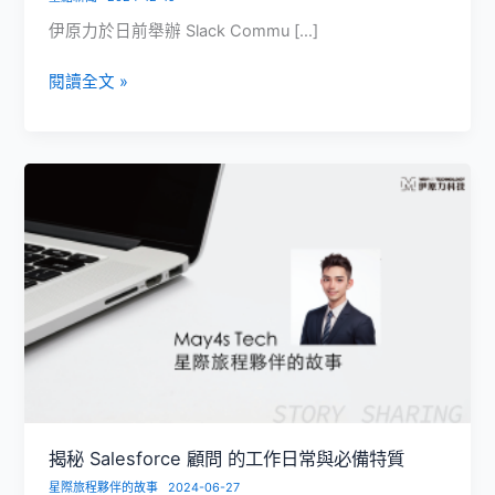
伊原力於日前舉辦 Slack Commu […]
伊
閱讀全文 »
原
力
啟
動
臺
北
Slack
Community，
打
造
眾
所
想
望
揭秘 Salesforce 顧問 的工作日常與必備特質
的
星際旅程夥伴的故事
2024-06-27