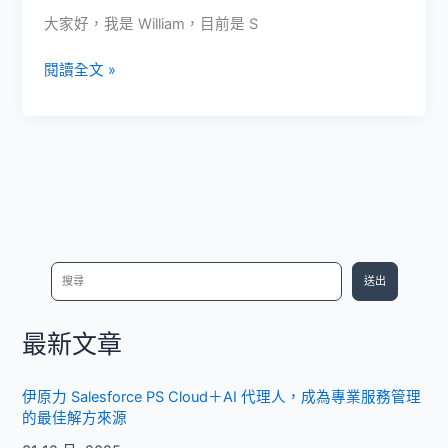
高
大家好，我是 William，目前是 S
效
工
揭
閱讀全文 »
作
秘
空
Salesforce
間
顧
問
的
工
作
日
搜
送出
常
尋
與
必
最新文章
備
特
伊原力 Salesforce PS Cloud＋AI 代理人，成為專業服務管理
質
的最佳解方來源