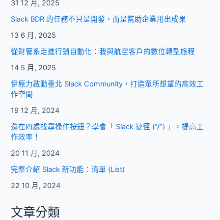
31 12 月, 2025
是
至
Slack BDR 的任務不只是開發，而是幫助企業用出成果
關
13 6 月, 2025
重
要
從財管系走進行銷自動化：我與航空客戶的數位轉型旅程
的
14 5 月, 2025
伊原力啟動臺北 Slack Community，打造眾所想望的高效工
作空間
19 12 月, 2024
還在四處找尋操作按鈕？學會「 Slack 捷徑 (“/”) 」，提高工
作效率！
20 11 月, 2024
完整介紹 Slack 新功能：清單 (List)
22 10 月, 2024
文章分類