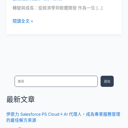
轉變與成長：從經濟學到軟體開發 作為一位 […]
無
閱讀全文 »
論
背
景
或
經
歷，
積
極
搜
送出
的
尋
自
主
最新文章
學
習
伊原力 Salesforce PS Cloud＋AI 代理人，成為專業服務管理
態
的最佳解方來源
度