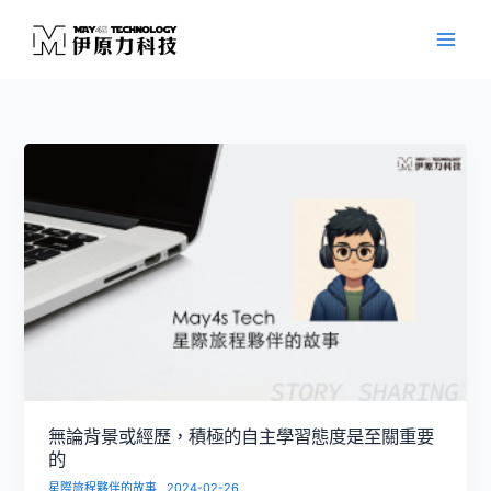
跳
至
主
要
內
容
無論背景或經歷，積極的自主學習態度是至關重要
的
星際旅程夥伴的故事
2024-02-26