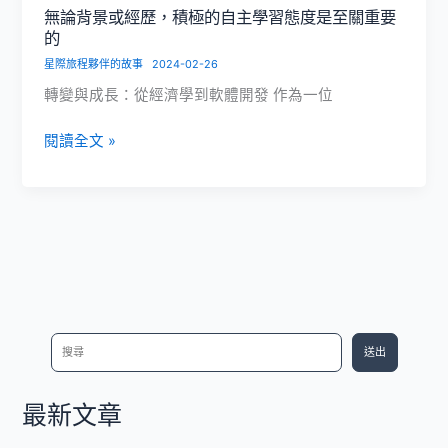
個
無論背景或經歷，積極的自主學習態度是至關重要
能
的
讓
星際旅程夥伴的故事
2024-02-26
我
轉變與成長：從經濟學到軟體開發 作為一位
有
所
無
閱讀全文 »
發
論
揮
背
的
景
環
或
境
經
歷，
積
極
搜
送出
的
尋
自
主
最新文章
學