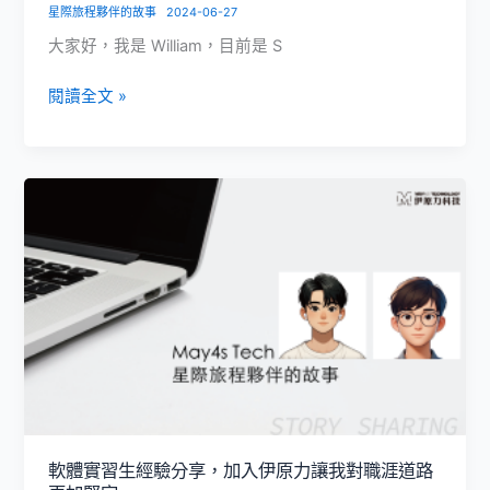
客
星際旅程夥伴的故事
2024-06-27
戶
大家好，我是 William，目前是 S
的
數
揭
閱讀全文 »
位
秘
轉
Salesforce
型
顧
旅
問
程
的
工
作
日
常
與
必
備
特
質
軟體實習生經驗分享，加入伊原力讓我對職涯道路