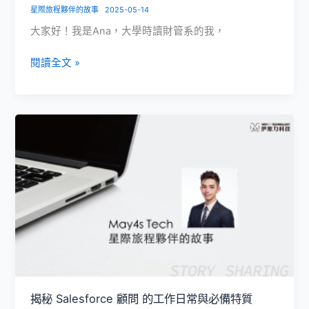
用
星際旅程夥伴的故事
2025-05-14
出
大家好！我是Ana，大學時讀財管系的我，
成
果
從
閱讀全文 »
財
管
系
走
進
行
銷
自
動
化：
我
與
航
空
揭秘 Salesforce 顧問 的工作日常與必備特質