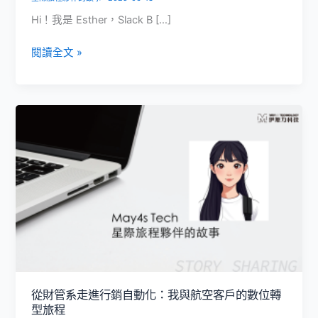
Hi！我是 Esther，Slack B […]
Slack
閱讀全文 »
BDR
的
任
務
不
只
是
開
發，
而
是
幫
助
企
從財管系走進行銷自動化：我與航空客戶的數位轉
業
型旅程