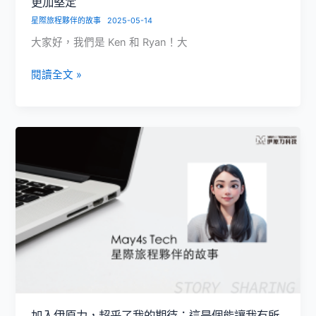
更加堅定
星際旅程夥伴的故事
2025-05-14
大家好，我們是 Ken 和 Ryan！大
軟
閱讀全文 »
體
實
習
生
經
驗
分
享，
加
入
伊
原
力
讓
加入伊原⼒，超乎了我的期待；這是個能讓我有所