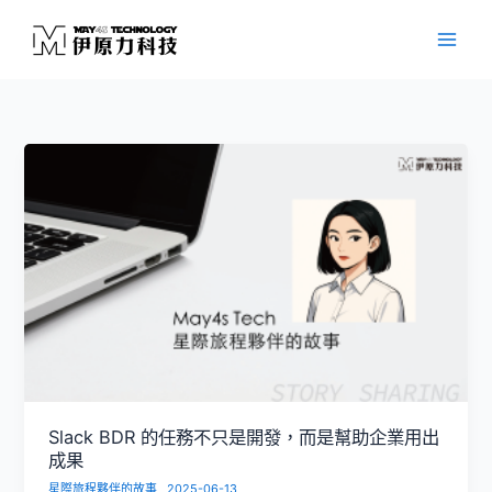
跳
至
主
要
內
容
Slack BDR 的任務不只是開發，而是幫助企業用出
成果
星際旅程夥伴的故事
2025-06-13