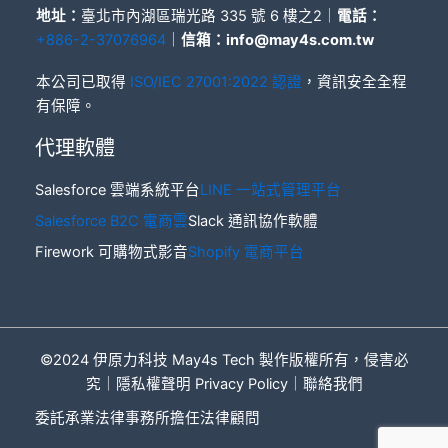
地址：
臺北市內湖區瑞光路 335 號 6 樓之2｜
電話：
+886-2-37076964
｜
信箱：
info@may4s.com.tw
本公司已取得
ISO/IEC 27001:2022 認證
，資訊安全全程
有保障。
代理軟體
Salesforce 雲端系統平台
LINE 一站式管理平台
Salesforce B2C 電商雲
Slack 通訊協作軟體
Firework 可購物式影音
Shopify 電商平台
©2024 伊原力科技 May4s Tech 製作
版權所有，侵害必
究｜
隱私權聲明 Privacy Policy
｜
聯絡我們
委託承業法律事務所擔任法律顧問