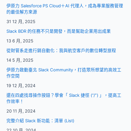
習
伊原力 Salesforce PS Cloud＋AI 代理人，成為專業服務管理
態
的最佳解方來源
度
31 12 月, 2025
是
至
Slack BDR 的任務不只是開發，而是幫助企業用出成果
關
13 6 月, 2025
重
要
從財管系走進行銷自動化：我與航空客戶的數位轉型旅程
的
14 5 月, 2025
伊原力啟動臺北 Slack Community，打造眾所想望的高效工
作空間
19 12 月, 2024
還在四處找尋操作按鈕？學會「 Slack 捷徑 (“/”) 」，提高工
作效率！
20 11 月, 2024
完整介紹 Slack 新功能：清單 (List)
22 10 月, 2024