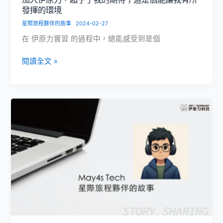
我
發揮的環境
對
星際旅程夥伴的故事
2024-02-27
職
在 伊原力實習 的過程中，總能感受到是個
涯
道
加
閱讀全文 »
路
入
更
伊
加
原
堅
⼒，
定
超
乎
了
我
的
期
待；
這
是