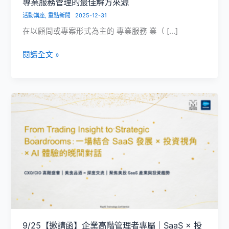
專業服務管理的最佳解方來源
活動講座
,
重點新聞
2025-12-31
在以顧問或專案形式為主的 專業服務 業（ […]
伊
閱讀全文 »
原
力
Salesforce
PS
Cloud
＋
AI
代
理
人，
成
為
專
9/25【邀請函】企業高階管理者專屬｜SaaS × 投
業