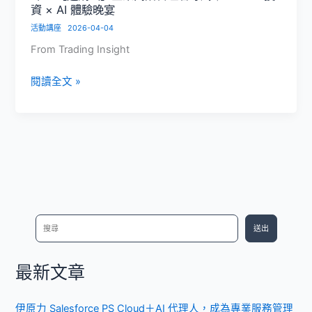
資 × AI 體驗晚宴
服
活動講座
2026-04-04
務
管
From Trading Insight
理
的
9/25【邀
閱讀全文 »
最
請
佳
函】
解
企
方
業
來
高
源
階
管
理
搜
送出
者
尋
專
屬
最新文章
｜
SaaS
伊原力 Salesforce PS Cloud＋AI 代理人，成為專業服務管理