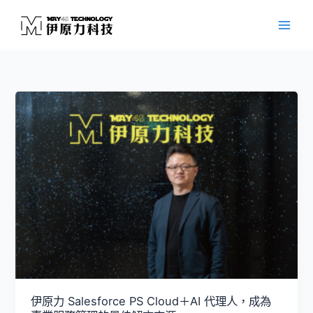
跳
至
主
要
內
容
伊原力 Salesforce PS Cloud＋AI 代理人，成為