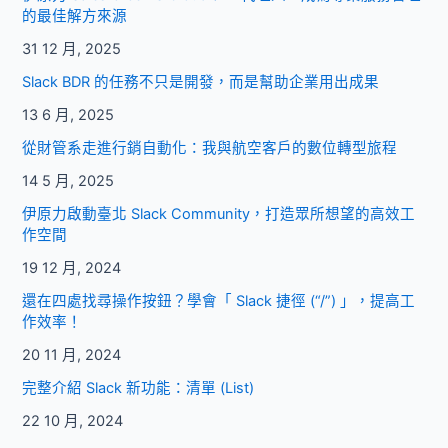
×
的最佳解方來源
投
31 12 月, 2025
資
×
Slack BDR 的任務不只是開發，而是幫助企業用出成果
AI
13 6 月, 2025
體
驗
從財管系走進行銷自動化：我與航空客戶的數位轉型旅程
晚
14 5 月, 2025
宴
伊原力啟動臺北 Slack Community，打造眾所想望的高效工
作空間
19 12 月, 2024
還在四處找尋操作按鈕？學會「 Slack 捷徑 (“/”) 」，提高工
作效率！
20 11 月, 2024
完整介紹 Slack 新功能：清單 (List)
22 10 月, 2024