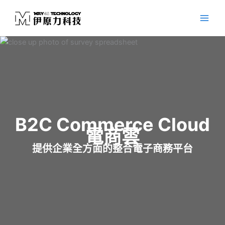
跳
至
主
要
內
容
B2C Commerce Cloud
電商雲
提供企業全方面的整合電子商務平台